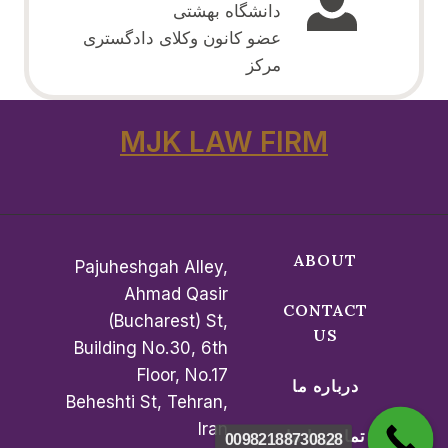
دانشگاه بهشتی
عضو کانون وکلای دادگستری
مرکز
MJK LAW FIRM
ABOUT
Pajuheshgah Alley,
Ahmad Qasir
CONTACT
(Bucharest) St,
US
Building No.30, 6th
Floor, No.17
درباره ما
Beheshti St, Tehran,
Iran
تماس با ما
00982188730828