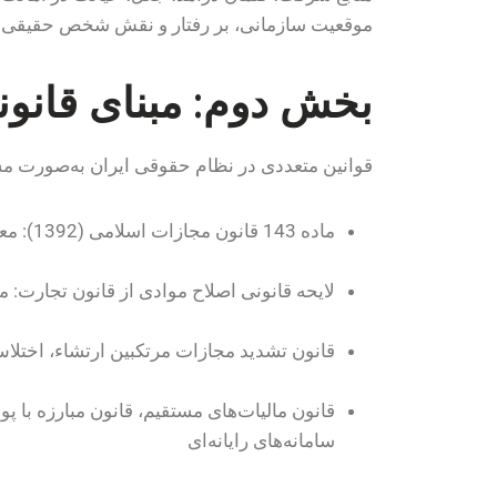
موقعیت سازمانی، بر رفتار و نقش شخص حقیقی ت
بخش دوم: مبنای قانو
قوانین متعددی در نظام حقوقی ایران به‌صورت مست
ماده 143 قانون مجازات اسلامی (1392): معرفی شرایط مسئولیت کیفری اشخاص حقوقی (در صورتی که جرم به نام و به نفع شرکت ارتکاب یافته باشد).
لایحه قانونی اصلاح موادی از قانون تجارت: مواد 243 الی 269 در مورد تخلفات مدیران شرکت‌ها
قانون تشدید مجازات مرتکبین ارتشاء، اختلاس و کلاهبرداری (1367): به‌عنوان قانو
قانون مالیات‌های مستقیم، قانون مبارزه با پو
سامانه‌های رایانه‌ای