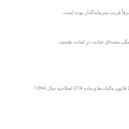
رفاً فریب سرمایه‌گذار بوده است.
مگی مصداق خیانت در امانت هستند.
مدیرانی که با پنهان‌کاری مالیاتی، اسناد صوری، یا جعل فاکتور اقدام به کاهش مبلغ مالیات می‌کنند، مشمول ماده 201 قانون مالیات‌ها و ماده 274 اصلاحیه سال 1394