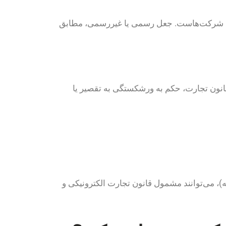
یران شرکت‌هاست. جعل رسمی یا غیررسمی، مطابق
رت اثبات سهل‌انگاری یا حیله‌گری مدیران که موجب ورشکستگی شرکت شود، دادگاه طبق مواد 541 تا 543 قانون تجارت، حکم به ورشکستگی به تقصیر یا
)، می‌توانند مشمول قانون تجارت الکترونیکی و